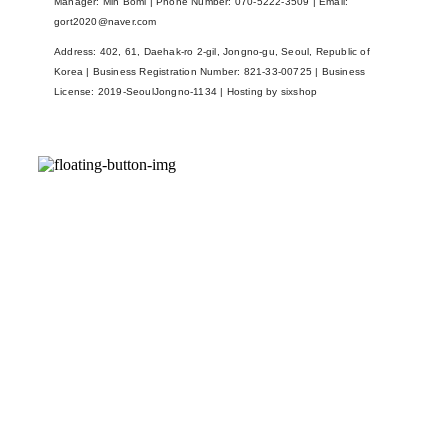
Manager: Min Bomi | Phone Number: 070-5222-3509 | Email:
gort2020@naver.com
Address: 402, 61, Daehak-ro 2-gil, Jongno-gu, Seoul, Republic of
Korea | Business Registration Number:
821-33-00725
| Business
License:
2019-SeoulJongno-1134
| Hosting by sixshop