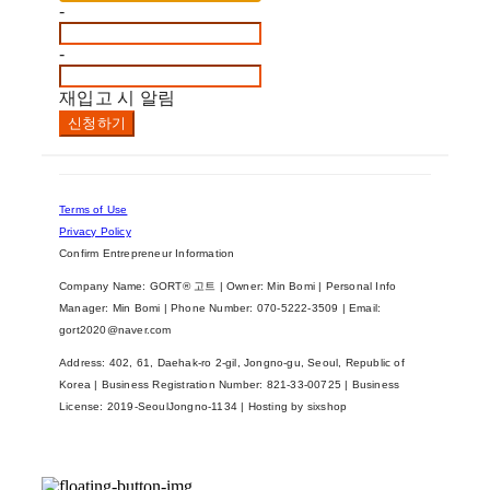
-
-
재입고 시 알림
신청하기
Terms of Use
Privacy Policy
Confirm Entrepreneur Information
Company Name: GORT® 고트 | Owner: Min Bomi | Personal Info
Manager: Min Bomi | Phone Number: 070-5222-3509 | Email:
gort2020@naver.com
Address: 402, 61, Daehak-ro 2-gil, Jongno-gu, Seoul, Republic of
Korea | Business Registration Number:
821-33-00725
| Business
License:
2019-SeoulJongno-1134
| Hosting by sixshop