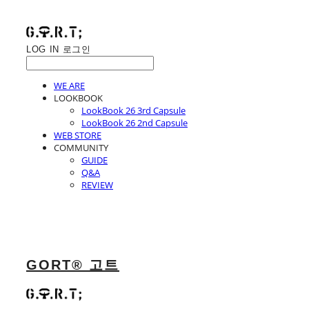
LOG IN
로그인
WE ARE
LOOKBOOK
LookBook 26 3rd Capsule
LookBook 26 2nd Capsule
WEB STORE
COMMUNITY
GUIDE
Q&A
REVIEW
GORT® 고트