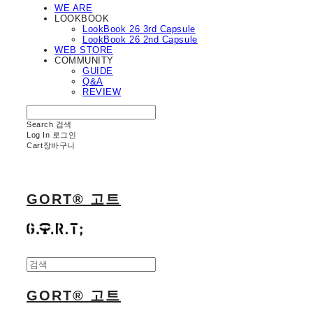
WE ARE
LOOKBOOK
LookBook 26 3rd Capsule
LookBook 26 2nd Capsule
WEB STORE
COMMUNITY
GUIDE
Q&A
REVIEW
Search
검색
Log In
로그인
Cart
장바구니
GORT® 고트
GORT® 고트