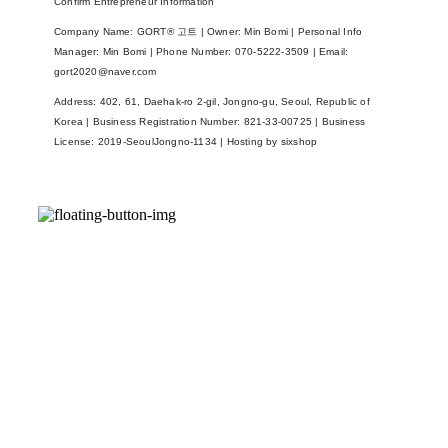
Confirm Entrepreneur Information
Company Name: GORT® 고트 | Owner: Min Bomi | Personal Info
Manager: Min Bomi | Phone Number: 070-5222-3509 | Email:
gort2020@naver.com
Address: 402, 61, Daehak-ro 2-gil, Jongno-gu, Seoul, Republic of
Korea | Business Registration Number:
821-33-00725
| Business
License:
2019-SeoulJongno-1134
| Hosting by sixshop