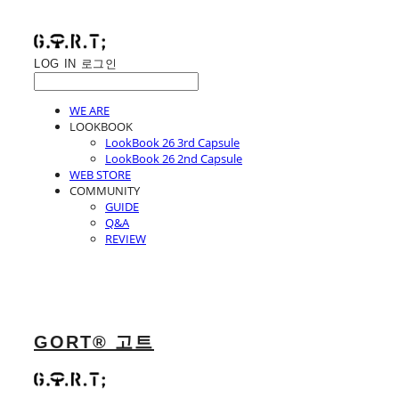
LOG IN
로그인
WE ARE
LOOKBOOK
LookBook 26 3rd Capsule
LookBook 26 2nd Capsule
WEB STORE
COMMUNITY
GUIDE
Q&A
REVIEW
GORT® 고트