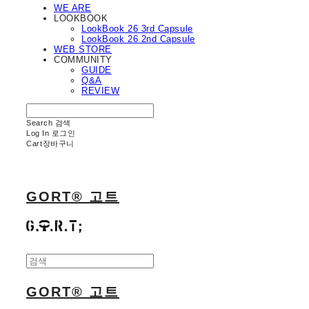
WE ARE
LOOKBOOK
LookBook 26 3rd Capsule
LookBook 26 2nd Capsule
WEB STORE
COMMUNITY
GUIDE
Q&A
REVIEW
Search
검색
Log In
로그인
Cart
장바구니
GORT® 고트
GORT® 고트