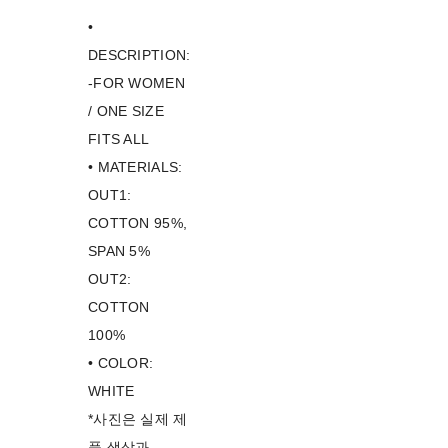
•
DESCRIPTION:
-FOR WOMEN
/ ONE SIZE
FITS ALL
• MATERIALS:
OUT1:
COTTON 95%,
SPAN 5%
OUT2:
COTTON
100%
• COLOR:
WHITE
*사진은 실제 제
품 색상과