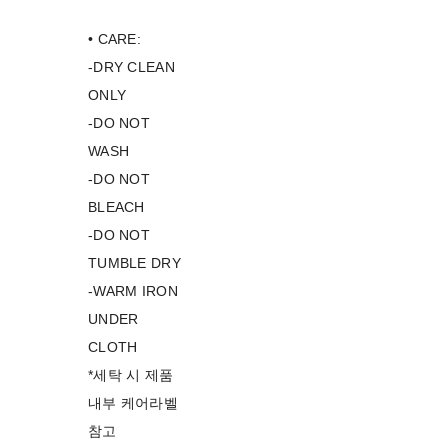
• CARE:
-DRY CLEAN
ONLY
-DO NOT
WASH
-DO NOT
BLEACH
-DO NOT
TUMBLE DRY
-WARM IRON
UNDER
CLOTH
*세탁 시 제품
내부 케어라벨
참고