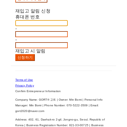
재입고 알림 신청
휴대폰 번호
-
-
재입고 시 알림
신청하기
Terms of Use
Privacy Policy
Confirm Entrepreneur Information
Company Name: GORT® 고트 | Owner: Min Bomi | Personal Info
Manager: Min Bomi | Phone Number: 070-5222-3509 | Email:
gort2020@naver.com
Address: 402, 61, Daehak-ro 2-gil, Jongno-gu, Seoul, Republic of
Korea | Business Registration Number:
821-33-00725
| Business