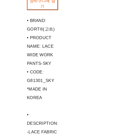
장바구니에 담
기
• BRAND:
GORT®(고트)
• PRODUCT
NAME: LACE
WIDE WORK
PANTS-SKY
• CODE:
G81301_SKY
*MADE IN
KOREA
•
DESCRIPTION:
-LACE FABRIC