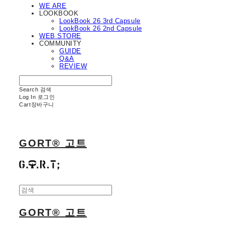
WE ARE
LOOKBOOK
LookBook 26 3rd Capsule
LookBook 26 2nd Capsule
WEB STORE
COMMUNITY
GUIDE
Q&A
REVIEW
Search
검색
Log In
로그인
Cart
장바구니
GORT® 고트
GORT® 고트