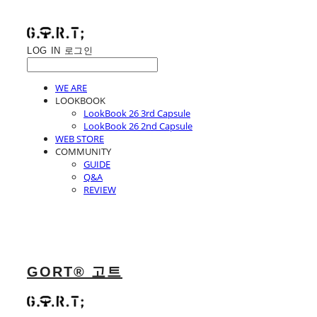
LOG IN
로그인
WE ARE
LOOKBOOK
LookBook 26 3rd Capsule
LookBook 26 2nd Capsule
WEB STORE
COMMUNITY
GUIDE
Q&A
REVIEW
GORT® 고트