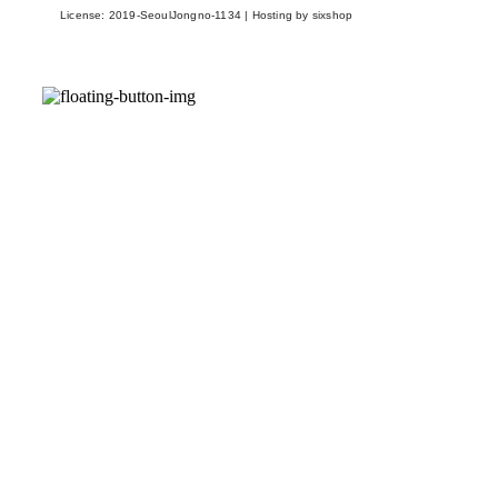
License:
2019-SeoulJongno-1134
| Hosting by sixshop