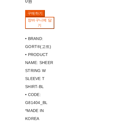
0원
구매하기
장바구니에 담
기
• BRAND:
GORT®(고트)
• PRODUCT
NAME: SHEER
STRING W
SLEEVE T
SHIRT-BL
• CODE:
G81404_BL
*MADE IN
KOREA