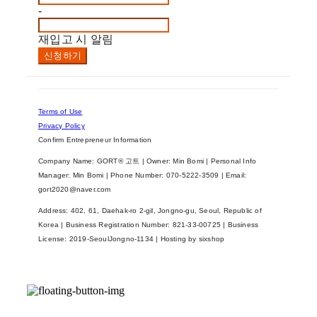
-
재입고 시 알림
신청하기
Terms of Use
Privacy Policy
Confirm Entrepreneur Information
Company Name: GORT® 고트 | Owner: Min Bomi | Personal Info
Manager: Min Bomi | Phone Number: 070-5222-3509 | Email:
gort2020@naver.com
Address: 402, 61, Daehak-ro 2-gil, Jongno-gu, Seoul, Republic of
Korea | Business Registration Number:
821-33-00725
| Business
License:
2019-SeoulJongno-1134
| Hosting by sixshop