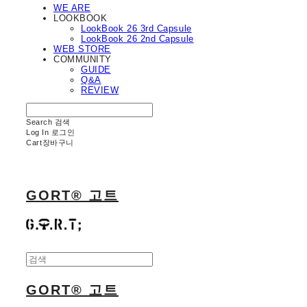
WE ARE
LOOKBOOK
LookBook 26 3rd Capsule
LookBook 26 2nd Capsule
WEB STORE
COMMUNITY
GUIDE
Q&A
REVIEW
Search
검색
Log In
로그인
Cart
장바구니
GORT® 고트
GORT® 고트