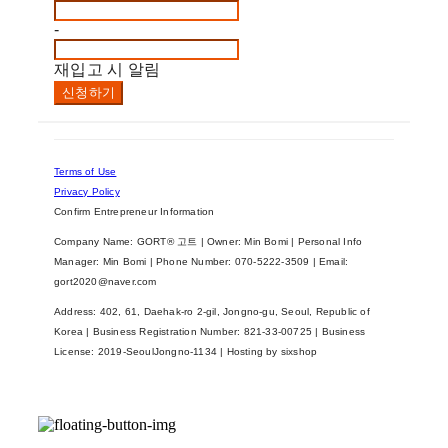
-
재입고 시 알림
신청하기
Terms of Use
Privacy Policy
Confirm Entrepreneur Information
Company Name: GORT® 고트 | Owner: Min Bomi | Personal Info
Manager: Min Bomi | Phone Number: 070-5222-3509 | Email:
gort2020@naver.com
Address: 402, 61, Daehak-ro 2-gil, Jongno-gu, Seoul, Republic of
Korea | Business Registration Number:
821-33-00725
| Business
License:
2019-SeoulJongno-1134
| Hosting by sixshop