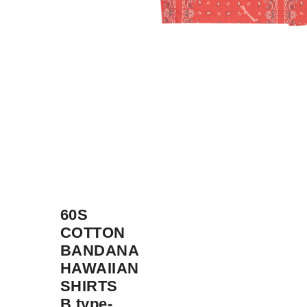
60S
COTTON
BANDANA
HAWAIIAN
SHIRTS
B type-