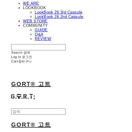
WE ARE
LOOKBOOK
LookBook 26 3rd Capsule
LookBook 26 2nd Capsule
WEB STORE
COMMUNITY
GUIDE
Q&A
REVIEW
Search
검색
Log In
로그인
Cart
장바구니
GORT® 고트
GORT® 고트