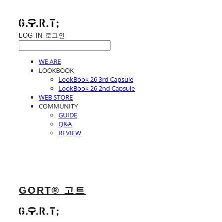
LOG IN
로그인
WE ARE
LOOKBOOK
LookBook 26 3rd Capsule
LookBook 26 2nd Capsule
WEB STORE
COMMUNITY
GUIDE
Q&A
REVIEW
GORT® 고트