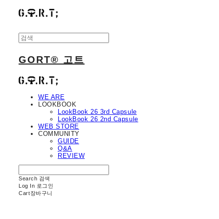
GORT® 고트
WE ARE
LOOKBOOK
LookBook 26 3rd Capsule
LookBook 26 2nd Capsule
WEB STORE
COMMUNITY
GUIDE
Q&A
REVIEW
Search
검색
Log In
로그인
Cart
장바구니