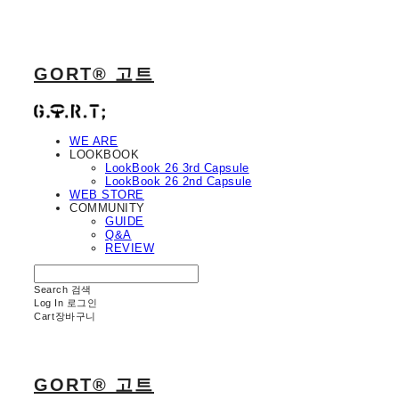
GORT® 고트
WE ARE
LOOKBOOK
LookBook 26 3rd Capsule
LookBook 26 2nd Capsule
WEB STORE
COMMUNITY
GUIDE
Q&A
REVIEW
Search
검색
Log In
로그인
Cart
장바구니
GORT® 고트