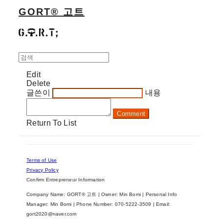
GORT® 고트
Edit
Delete
글쓴이
내용
Comment
Return To List
Terms of Use
Privacy Policy
Confirm Entrepreneur Information
Company Name: GORT® 고트 | Owner: Min Bomi | Personal Info
Manager: Min Bomi | Phone Number: 070-5222-3509 | Email:
gort2020@naver.com