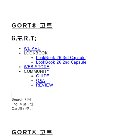
GORT® 고트
WE ARE
LOOKBOOK
LookBook 26 3rd Capsule
LookBook 26 2nd Capsule
WEB STORE
COMMUNITY
GUIDE
Q&A
REVIEW
Search
검색
Log In
로그인
Cart
장바구니
GORT® 고트