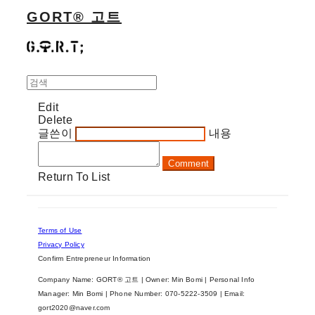
GORT® 고트
Edit
Delete
글쓴이
내용
Comment
Return To List
Terms of Use
Privacy Policy
Confirm Entrepreneur Information
Company Name: GORT® 고트 | Owner: Min Bomi | Personal Info
Manager: Min Bomi | Phone Number: 070-5222-3509 | Email:
gort2020@naver.com