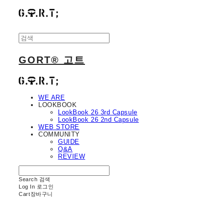
GORT® 고트
WE ARE
LOOKBOOK
LookBook 26 3rd Capsule
LookBook 26 2nd Capsule
WEB STORE
COMMUNITY
GUIDE
Q&A
REVIEW
Search
검색
Log In
로그인
Cart
장바구니