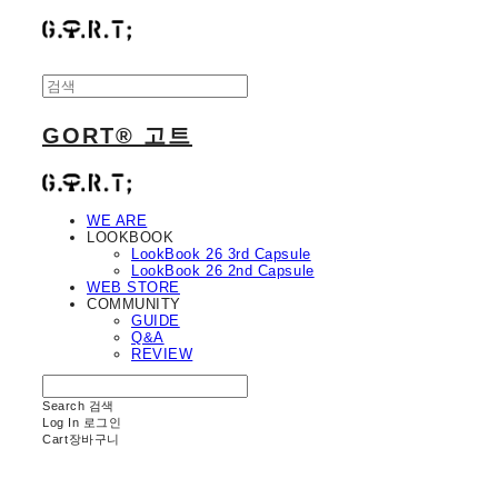
GORT® 고트
WE ARE
LOOKBOOK
LookBook 26 3rd Capsule
LookBook 26 2nd Capsule
WEB STORE
COMMUNITY
GUIDE
Q&A
REVIEW
Search
검색
Log In
로그인
Cart
장바구니