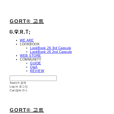
GORT® 고트
WE ARE
LOOKBOOK
LookBook 26 3rd Capsule
LookBook 26 2nd Capsule
WEB STORE
COMMUNITY
GUIDE
Q&A
REVIEW
Search
검색
Log In
로그인
Cart
장바구니
GORT® 고트