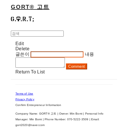
GORT® 고트
Edit
Delete
글쓴이
내용
Comment
Return To List
Terms of Use
Privacy Policy
Confirm Entrepreneur Information
Company Name: GORT® 고트 | Owner: Min Bomi | Personal Info
Manager: Min Bomi | Phone Number: 070-5222-3509 | Email:
gort2020@naver.com