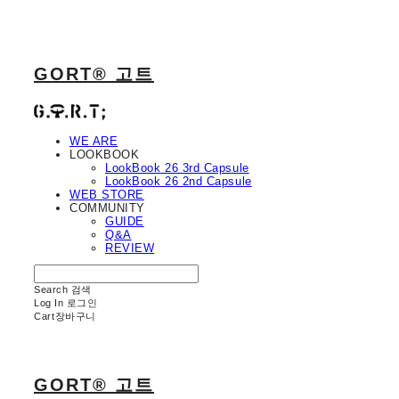
GORT® 고트
WE ARE
LOOKBOOK
LookBook 26 3rd Capsule
LookBook 26 2nd Capsule
WEB STORE
COMMUNITY
GUIDE
Q&A
REVIEW
Search
검색
Log In
로그인
Cart
장바구니
GORT® 고트