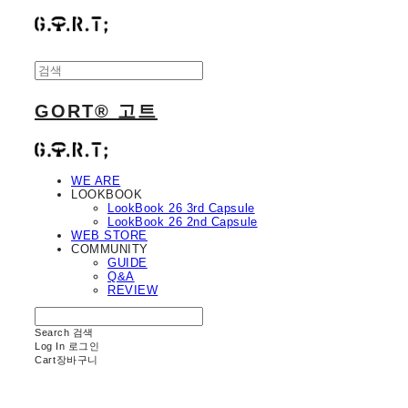
GORT® 고트
WE ARE
LOOKBOOK
LookBook 26 3rd Capsule
LookBook 26 2nd Capsule
WEB STORE
COMMUNITY
GUIDE
Q&A
REVIEW
Search
검색
Log In
로그인
Cart
장바구니