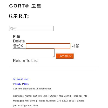
GORT® 고트
Edit
Delete
글쓴이
내용
Comment
Return To List
Terms of Use
Privacy Policy
Confirm Entrepreneur Information
Company Name: GORT® 고트 | Owner: Min Bomi | Personal Info
Manager: Min Bomi | Phone Number: 070-5222-3509 | Email:
gort2020@naver.com