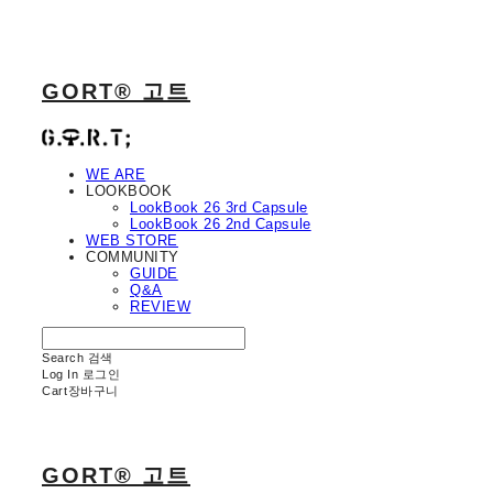
GORT® 고트
WE ARE
LOOKBOOK
LookBook 26 3rd Capsule
LookBook 26 2nd Capsule
WEB STORE
COMMUNITY
GUIDE
Q&A
REVIEW
Search
검색
Log In
로그인
Cart
장바구니
GORT® 고트