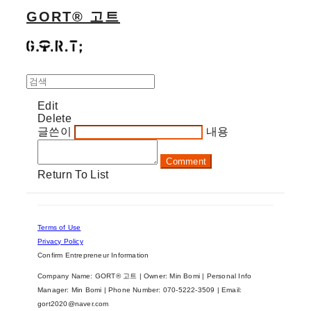
GORT® 고트
Edit
Delete
글쓴이
내용
Comment
Return To List
Terms of Use
Privacy Policy
Confirm Entrepreneur Information
Company Name: GORT® 고트 | Owner: Min Bomi | Personal Info
Manager: Min Bomi | Phone Number: 070-5222-3509 | Email:
gort2020@naver.com