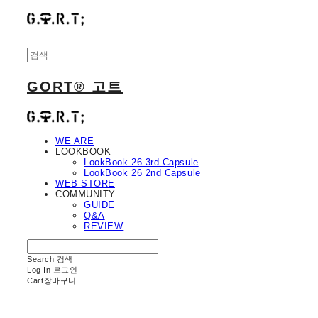
GORT® 고트
WE ARE
LOOKBOOK
LookBook 26 3rd Capsule
LookBook 26 2nd Capsule
WEB STORE
COMMUNITY
GUIDE
Q&A
REVIEW
Search
검색
Log In
로그인
Cart
장바구니