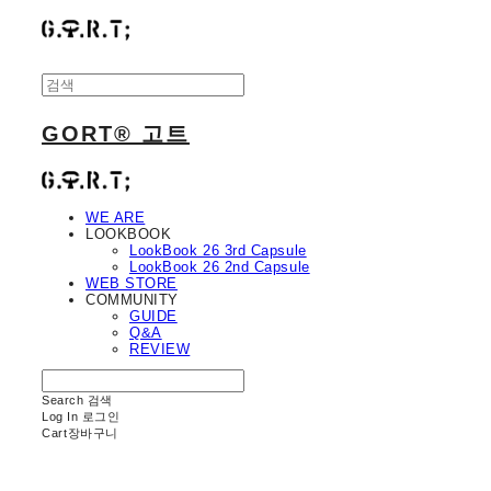
GORT® 고트
WE ARE
LOOKBOOK
LookBook 26 3rd Capsule
LookBook 26 2nd Capsule
WEB STORE
COMMUNITY
GUIDE
Q&A
REVIEW
Search
검색
Log In
로그인
Cart
장바구니