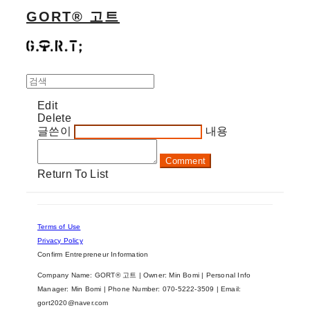
GORT® 고트
Edit
Delete
글쓴이
내용
Comment
Return To List
Terms of Use
Privacy Policy
Confirm Entrepreneur Information
Company Name: GORT® 고트 | Owner: Min Bomi | Personal Info
Manager: Min Bomi | Phone Number: 070-5222-3509 | Email:
gort2020@naver.com