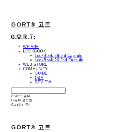
GORT® 고트
WE ARE
LOOKBOOK
LookBook 26 3rd Capsule
LookBook 26 2nd Capsule
WEB STORE
COMMUNITY
GUIDE
Q&A
REVIEW
Search
검색
Log In
로그인
Cart
장바구니
GORT® 고트