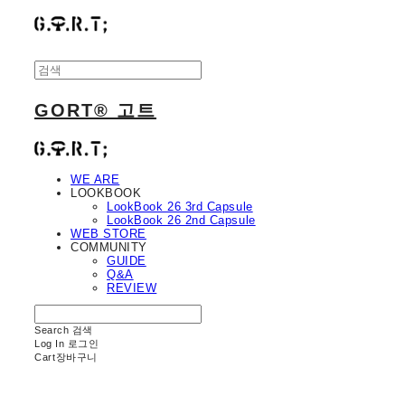
GORT® 고트
WE ARE
LOOKBOOK
LookBook 26 3rd Capsule
LookBook 26 2nd Capsule
WEB STORE
COMMUNITY
GUIDE
Q&A
REVIEW
Search
검색
Log In
로그인
Cart
장바구니