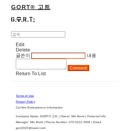
GORT® 고트
Edit
Delete
글쓴이
내용
Comment
Return To List
Terms of Use
Privacy Policy
Confirm Entrepreneur Information
Company Name: GORT® 고트 | Owner: Min Bomi | Personal Info
Manager: Min Bomi | Phone Number: 070-5222-3509 | Email:
gort2020@naver.com