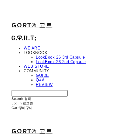
GORT® 고트
WE ARE
LOOKBOOK
LookBook 26 3rd Capsule
LookBook 26 2nd Capsule
WEB STORE
COMMUNITY
GUIDE
Q&A
REVIEW
Search
검색
Log In
로그인
Cart
장바구니
GORT® 고트